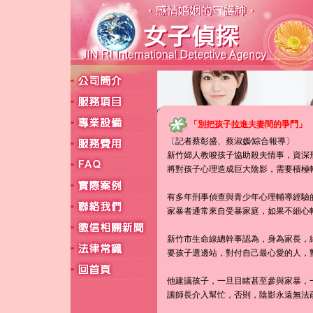
「別把孩子拉進夫妻間的爭鬥」
〔記者蔡彰盛、蔡淑媛∕綜合報導〕
新竹婦人教唆孩子協助殺夫情事，資深
將對孩子心理造成巨大陰影，需要積極
有多年刑事偵查與青少年心理輔導經驗
家暴者通常來自受暴家庭，如果不細心
新竹市生命線總幹事認為，身為家長，
要孩子選邊站，對付自己最心愛的人，
他建議孩子，一旦目睹甚至參與家暴，
讓師長介入幫忙，否則，陰影永遠無法