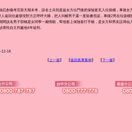
強忍創傷考完當天期末考，該名士兵則是趁女方出門後把保險套丟入垃圾桶，事後女
2人返回住處發現對方正呼呼大睡，把人叫醒男子還一度裝傻否認，事後2男在垃圾桶
期間該名男子辯稱是女同學一廂情願，幫他套上保險套打手槍，是女方和男友設局仙
妨害性自主判處他4年徒刑。
-12-18
【
上一篇
】 【
返回真實案例
】 【
下一篇
】