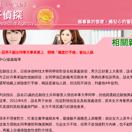
惡男不顧女同學月事來硬上 辯稱「戴套打手槍」被仙人跳
中心∕嘉義報導
志願役士兵，日前休假時找大學同學班對並在租屋處留宿，男方正好要上大夜班，該
方正好月事來臨性侵她得逞；女同學強忍創傷考完期末考，再將此事告訴男友。該名
還幫他戴上保險套打手槍，稱說是被仙人跳，但法院不採信，判處他4年徒刑。
判決指出，該名21歲的志願役士兵和被害人情侶本事大學同學，但他因選錯志願無興
從軍。2011年6月，該名男子休假，找這對情侶並在其租屋處借宿，原本女方考量男
兵直接到其租屋處按門鈴，女方不堪其擾只好讓他進來。
原本不理會對方，忙著念書準備期末考，最後敵不過睡意上床睡覺；就在女方上床半
從後方環抱女同學腰部和撫摸胸部，引起女方不悅，但男子從強脫對方內褲，也不顧
，再戴上自備保險套性侵對方得逞。