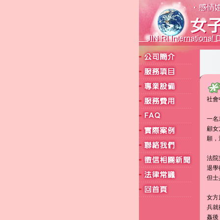
社會
一名
顧女
願，
法院
退學
但士
女方
兵就
姦後